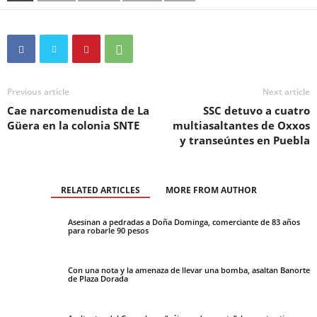
Previous article
Next article
Cae narcomenudista de La
SSC detuvo a cuatro
Güera en la colonia SNTE
multiasaltantes de Oxxos
y transeúntes en Puebla
RELATED ARTICLES
MORE FROM AUTHOR
Asesinan a pedradas a Doña Dominga, comerciante de 83 años
para robarle 90 pesos
Con una nota y la amenaza de llevar una bomba, asaltan Banorte
de Plaza Dorada