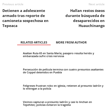
Previous article
Next article
Detienen a adolescente
Hallan restos óseos
armado tras reporte de
durante búsqueda de
camioneta sospechosa en
desaparecidos en
Tepeaca
Huauchinango
RELATED ARTICLES
MORE FROM AUTHOR
Asaltan Ruta 65 en Santa María; pasajero resulta herido y
embarazada sufre crisis nerviosa
Persecución de película termina con cuatro presuntos asaltantes
de Coppel detenidos en Puebla
Feligreses frustran robo en iglesia, retienen al presunto ladrón y
lo entregan a la policía
Vecinos capturan a presunto ladrón y casi lo linchan en
Tepehitec; policías evitaron la tragedia