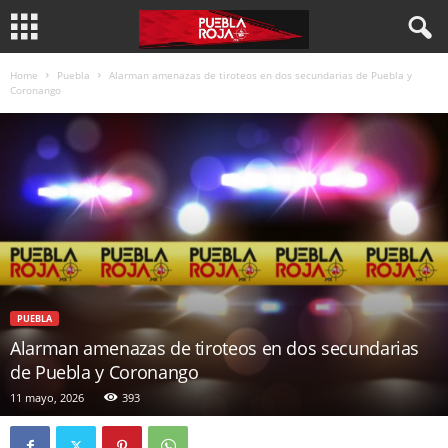
Home
Puebla
Alarman amenazas de tiroteos en dos secundarias de Puebla y
Coronango
PUEBLA
Alarman amenazas de tiroteos en dos secundarias
de Puebla y Coronango
11 mayo, 2026
393