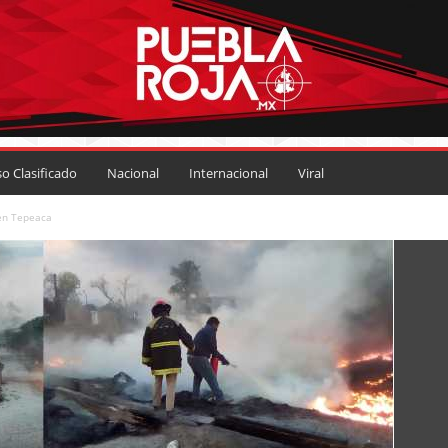
so Clasificado
Nacional
Internacional
Viral
 en Tepeaca