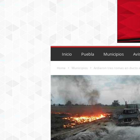
P
U
Inicio
Puebla
Municipios
Avi
E
B
Home
Municipios
Ardieron tres tomas en ducto
L
A
R
O
J
A
.
M
X