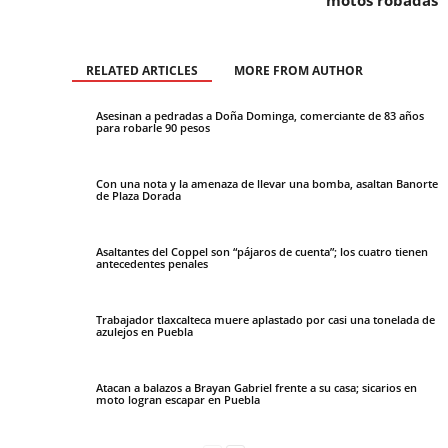
motos robadas
RELATED ARTICLES
MORE FROM AUTHOR
Asesinan a pedradas a Doña Dominga, comerciante de 83 años
para robarle 90 pesos
Con una nota y la amenaza de llevar una bomba, asaltan Banorte
de Plaza Dorada
Asaltantes del Coppel son “pájaros de cuenta”; los cuatro tienen
antecedentes penales
Trabajador tlaxcalteca muere aplastado por casi una tonelada de
azulejos en Puebla
Atacan a balazos a Brayan Gabriel frente a su casa; sicarios en
moto logran escapar en Puebla