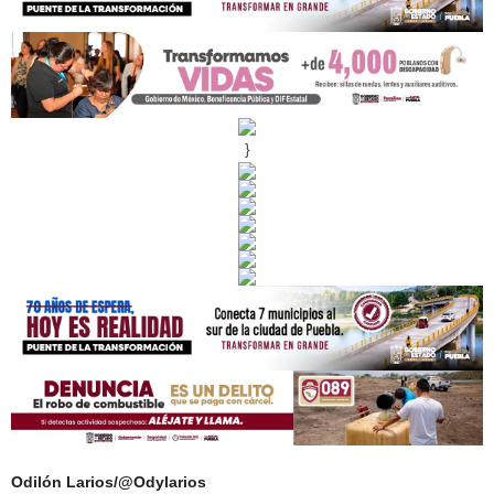
}
Odilón Larios/@Odylarios