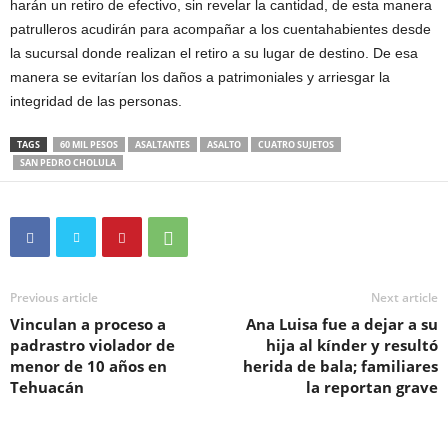
harán un retiro de efectivo, sin revelar la cantidad, de esta manera
patrulleros acudirán para acompañar a los cuentahabientes desde
la sucursal donde realizan el retiro a su lugar de destino. De esa
manera se evitarían los daños a patrimoniales y arriesgar la
integridad de las personas.
TAGS
60 MIL PESOS
ASALTANTES
ASALTO
CUATRO SUJETOS
SAN PEDRO CHOLULA
Previous article
Next article
Vinculan a proceso a
Ana Luisa fue a dejar a su
padrastro violador de
hija al kínder y resultó
menor de 10 años en
herida de bala; familiares
Tehuacán
la reportan grave