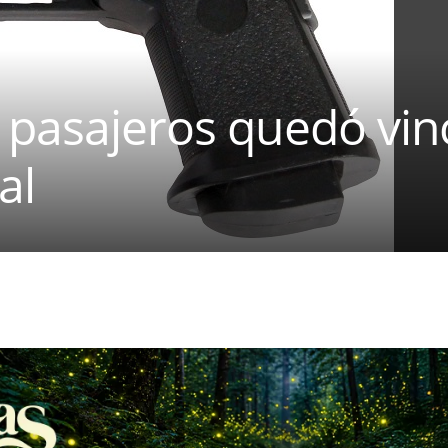
 pasajeros quedó vin
al