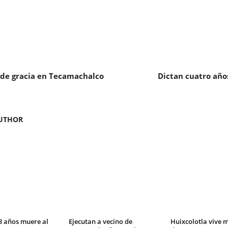
o de gracia en Tecamachalco
Dictan cuatro años
UTHOR
8 años muere al
Ejecutan a vecino de
Huixcolotla vive