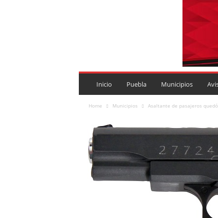
P
U
Inicio
Puebla
Municipios
Avi
E
B
Home
Municipios
Asaltante de pasajeros quedó
L
A
R
O
J
A
.
M
X