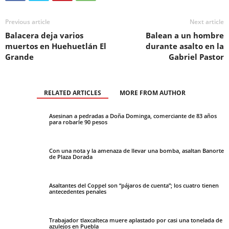
Previous article
Next article
Balacera deja varios
Balean a un hombre
muertos en Huehuetlán El
durante asalto en la
Grande
Gabriel Pastor
RELATED ARTICLES
MORE FROM AUTHOR
Asesinan a pedradas a Doña Dominga, comerciante de 83 años
para robarle 90 pesos
Con una nota y la amenaza de llevar una bomba, asaltan Banorte
de Plaza Dorada
Asaltantes del Coppel son “pájaros de cuenta”; los cuatro tienen
antecedentes penales
Trabajador tlaxcalteca muere aplastado por casi una tonelada de
azulejos en Puebla