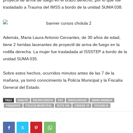
proyectil de arma de fuego en el brazo derecho, por lo que fue
trasladado a Trauma del IMSS a bordo de la unidad SUMA 038.
Además, Maria Laura Antonio Cervantes, de 30 años de edad,
tiene 2 heridas lacerantes de proyectil de arma de fuego en la
rodilla derecha. La mujer fue trasladada al ISSSTEP a bordo de la
unidad SUMA 035.
Sobre estos hechos, ocurridos minutos antes de las 7 de la
mañana, ya tomó conocimiento la Policía Municipal y la Fiscalía
General del Estado.
TAGS
ASALTO
DELINCUENCIA
FGE
INSEGURIDAD
MANO ARMADA
PASAJEROS
POLICÍA MUNICIPAL
RUTA 14A
UNIDAD 19
VIOLENCIA