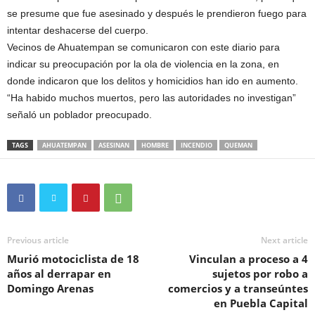
se presume que fue asesinado y después le prendieron fuego para
intentar deshacerse del cuerpo.
Vecinos de Ahuatempan se comunicaron con este diario para
indicar su preocupación por la ola de violencia en la zona, en
donde indicaron que los delitos y homicidios han ido en aumento.
“Ha habido muchos muertos, pero las autoridades no investigan”
señaló un poblador preocupado.
TAGS
AHUATEMPAN
ASESINAN
HOMBRE
INCENDIO
QUEMAN
Previous article
Next article
Murió motociclista de 18
Vinculan a proceso a 4
años al derrapar en
sujetos por robo a
Domingo Arenas
comercios y a transeúntes
en Puebla Capital