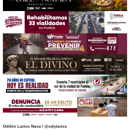
Odilón Larios Nava / @odylarios