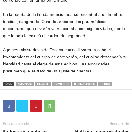
corriendo con un arma en la mano.
En la puerta de la tienda mencionada se encontraba un hombre
tendido, sangrando. Cuando arribaron los paramédicos,
encontraron que el varón ya no contaba con signos vitales, por lo
que la policía colocó el cordón de seguridad.
Agentes ministeriales de Tecamachalco llevaron a cabo el
levantamiento del cuerpo de este varón, del cual se desconocía su
identidad hasta el cierre de esta edición. Las autoridades
presumen que se trató de un ajuste de cuentas.
TAGS
ASESINATO
HOMBRE
HOMICIDIO
TECAMACHALCO
TIENDA
Previous article
Next article
Emboscan a policías
Hallan cadáveres de dos