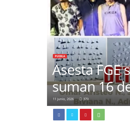
PUEBLA
Asesta FGE s
suman 16 de
11 junio, 2026
379