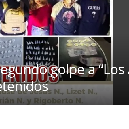
egundo golpe a “Los 
tenidos