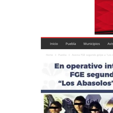
P
U
Inicio
Puebla
Municipios
Avi
E
B
Home
Puebla
Asesta FGE segundo golpe a “Los 
L
A
R
O
J
A
.
M
X