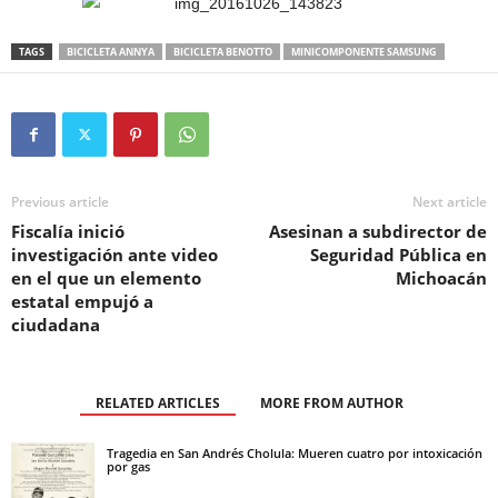
TAGS
BICICLETA ANNYA
BICICLETA BENOTTO
MINICOMPONENTE SAMSUNG
Previous article
Next article
Fiscalía inició
Asesinan a subdirector de
investigación ante video
Seguridad Pública en
en el que un elemento
Michoacán
estatal empujó a
ciudadana
RELATED ARTICLES
MORE FROM AUTHOR
Tragedia en San Andrés Cholula: Mueren cuatro por intoxicación
por gas