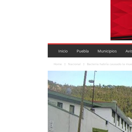
P
U
Inicio
Puebla
Municipios
Avi
E
B
Home
Nacional
Bacteria habría causado la mue
L
A
R
O
J
A
.
M
X