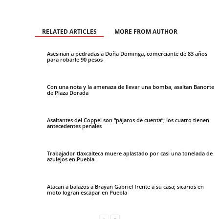
RELATED ARTICLES
MORE FROM AUTHOR
Asesinan a pedradas a Doña Dominga, comerciante de 83 años
para robarle 90 pesos
Con una nota y la amenaza de llevar una bomba, asaltan Banorte
de Plaza Dorada
Asaltantes del Coppel son “pájaros de cuenta”; los cuatro tienen
antecedentes penales
Trabajador tlaxcalteca muere aplastado por casi una tonelada de
azulejos en Puebla
Atacan a balazos a Brayan Gabriel frente a su casa; sicarios en
moto logran escapar en Puebla