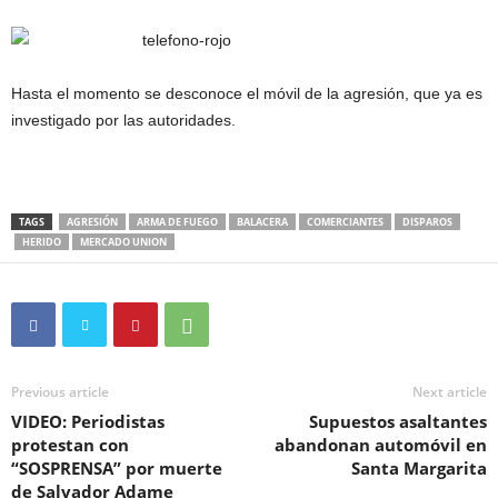
Hasta el momento se desconoce el móvil de la agresión, que ya es
investigado por las autoridades.
TAGS
AGRESIÓN
ARMA DE FUEGO
BALACERA
COMERCIANTES
DISPAROS
HERIDO
MERCADO UNION
Previous article
Next article
VIDEO: Periodistas
Supuestos asaltantes
protestan con
abandonan automóvil en
“SOSPRENSA” por muerte
Santa Margarita
de Salvador Adame