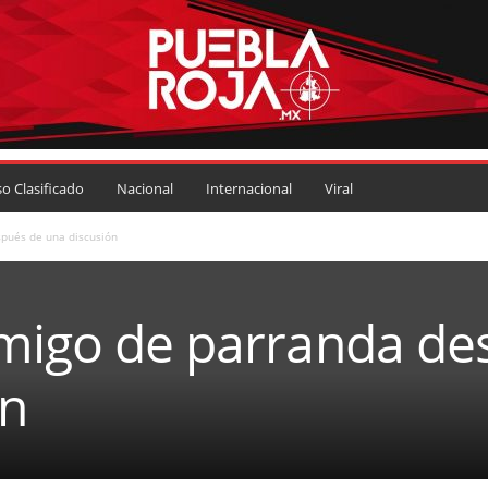
so Clasificado
Nacional
Internacional
Viral
spués de una discusión
amigo de parranda de
ón