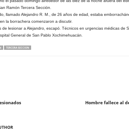
rió el pasado domingo alrededor de las diez de la noche afuera del edi
 San Ramón Tercera Sección.
rido, llamado Alejandro R. M., de 26 años de edad, estaba emborrachán
 la borrachera comenzaron a discutir.
és de lesionar a Alejandro, escapó. Técnicos en urgencias médicas de
 Hospital General de San Pablo Xochimehuacán.
N
TERCERA SECCION
lesionados
Hombre fallece al d
UTHOR