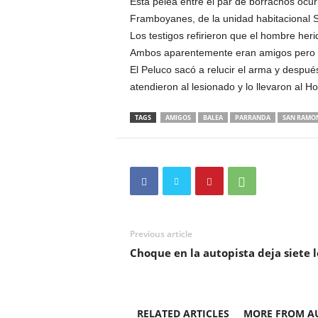
Esta pelea entre el par de borrachos ocur
Framboyanes, de la unidad habitacional
Los testigos refirieron que el hombre he
Ambos aparentemente eran amigos pero en
El Peluco sacó a relucir el arma y despu
atendieron al lesionado y lo llevaron al
TAGS
AMIGOS
BALEA
PARRANDA
SAN RAMO
Previous article
Choque en la autopista deja siete 
RELATED ARTICLES
MORE FROM A