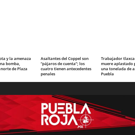
ota y la amenaza
Asaltantes del Coppel son
Trabajador tlaxca
una bomba,
“pájaros de cuenta”; los
muere aplastado p
norte de Plaza
cuatro tienen antecedentes
una tonelada de a
penales
Puebla