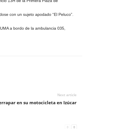
ficio 13H de la Primera Plaza de
dose con un sujeto apodado “El Peluco”.
 SUMA a bordo de la ambulancia 035,
Next article
errapar en su motocicleta en Izúcar