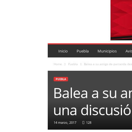
P
U
Inicio
Puebla
Municipios
Avi
E
B
Home
Puebla
Balea a su amigo de parranda de
L
A
PUEBLA
R
Balea a su 
O
J
A
una discusi
.
M
X
14 marzo, 2017
128