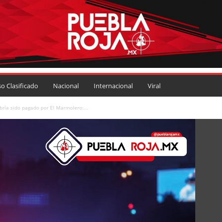
so Clasificado
Nacional
Internacional
Viral
ría sido pagado por El Marmolero:...