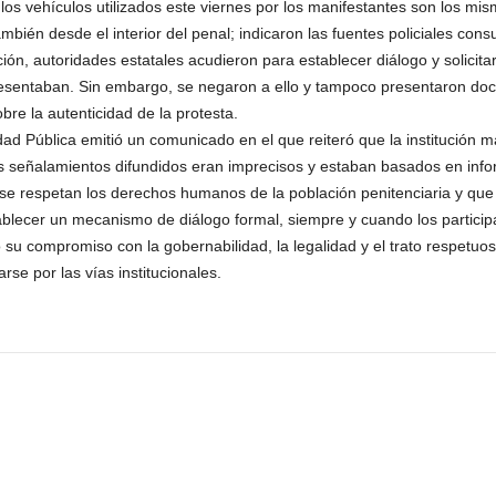
os vehículos utilizados este viernes por los manifestantes son los mis
ién desde el interior del penal; indicaron las fuentes policiales cons
ión, autoridades estatales acudieron para establecer diálogo y solicita
presentaban. Sin embargo, se negaron a ello y tampoco presentaron do
bre la autenticidad de la protesta.
ad Pública emitió un comunicado en el que reiteró que la institución m
los señalamientos difundidos eran imprecisos y estaban basados en inf
 se respetan los derechos humanos de la población penitenciaria y que 
tablecer un mecanismo de diálogo formal, siempre y cuando los partici
 su compromiso con la gobernabilidad, la legalidad y el trato respetuo
se por las vías institucionales.