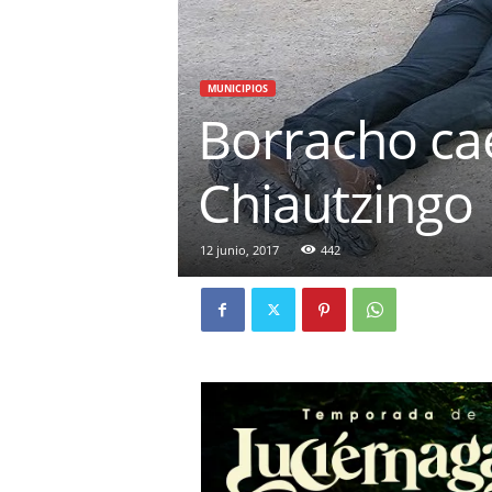
MUNICIPIOS
Borracho ca
Chiautzingo
12 junio, 2017
442