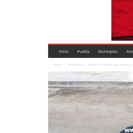
P
U
Inicio
Puebla
Municipios
Avi
E
B
Home
Municipios
Borracho cae de una azotea y
L
A
R
O
J
A
.
M
X