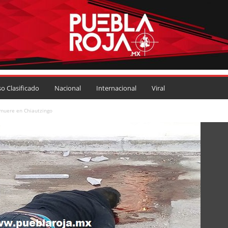
so Clasificado
Nacional
Internacional
Viral
 muere en Chiautzingo