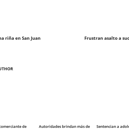
a riña en San Juan
Frustran asalto a su
UTHOR
comerciante de
Autoridades brindan más de
Sentencian a adol