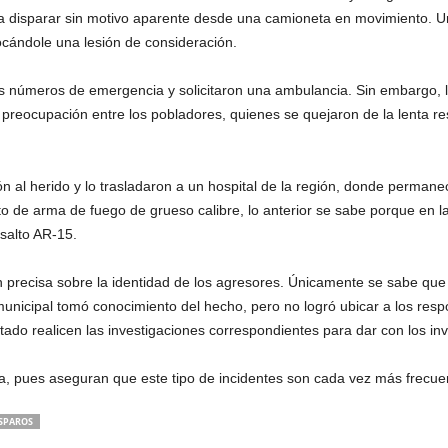
 a disparar sin motivo aparente desde una camioneta en movimiento. Un
ocándole una lesión de consideración.
os números de emergencia y solicitaron una ambulancia. Sin embargo,
a y preocupación entre los pobladores, quienes se quejaron de la lenta 
n al herido y lo trasladaron a un hospital de la región, donde permane
o de arma de fuego de grueso calibre, lo anterior se sabe porque en la
asalto AR-15.
 precisa sobre la identidad de los agresores. Únicamente se sabe que
 municipal tomó conocimiento del hecho, pero no logró ubicar a los res
stado realicen las investigaciones correspondientes para dar con los in
na, pues aseguran que este tipo de incidentes son cada vez más frecue
SPAROS