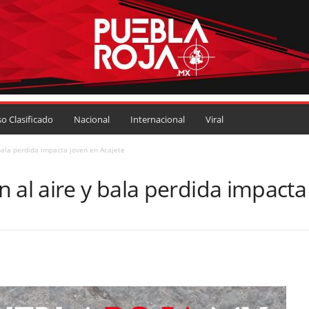
so Clasificado
Nacional
Internacional
Viral
bala perdida impacta joven en Acajete
 al aire y bala perdida impacta