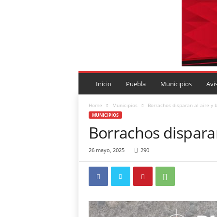
P
U
Inicio
Puebla
Municipios
Avi
E
B
Home
Municipios
Borrachos disparan al aire y 
L
MUNICIPIOS
A
Borrachos disparan
R
O
26 mayo, 2025
290
J
A
.
M
X