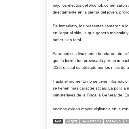
bajo los efectos del alcohol, comenzaron
directamente en la pierna del joven, prov
De inmediato, los presentes llamaron a l
en llegar al sitio, lo que generó molesti
haber sido fatal.
Paramédicos finalmente brindaron atenció
que la lesión fue provocada por un impact
.223, el cual es utilizado por los rifles de 
Hasta el momento no se tiene información
se tienen más características. La policía
ministeriales de la Fiscalía General del E
Vecinos exigen mayor vigilancia en la zo
TAGS
ACAJETE
BALA PERDIDA
BORRACHO
DI