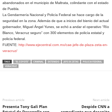
abandonados en el municipio de Maltrata, colindante con el estado
de Puebla.
La Gendarmería Nacional y Policía Federal se hace cargo de la
seguridad en la zona. Además de que a inicios del bienio del actual
gobernador, Miguel Ángel Yunes, se echó a andar el operativo “Río
Blanco, Veracruz seguro” con 300 elementos de policía estatal y
policía federal.
FUENTE:
http://www.ejecentral.com.mx/cae-jefe-de-plaza-zeta-en-
veracruz/
TAGS
“EL COYOTE”
CRMINAL
DETENIDO
JEFE DE ZETAS
POLICIA FEDERAL
VERACRUZ
Previous article
Next article
Presenta Tony Gali Plan
Despide CNN a
Estatal de Desarrollo con
comediante que decapito