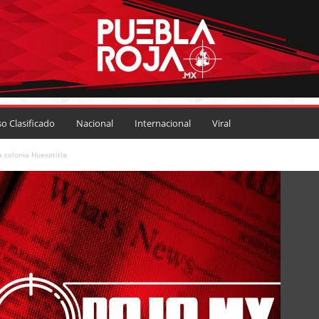
so Clasificado
Nacional
Internacional
Viral
 colonia Huexotitla