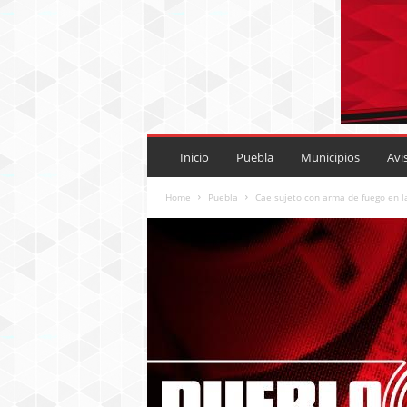
P
U
Inicio
Puebla
Municipios
Avi
E
B
Home
Puebla
Cae sujeto con arma de fuego en la
L
A
R
O
J
A
.
M
X