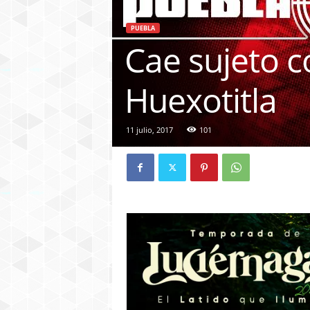
PUEBLA
Cae sujeto c
Huexotitla
11 julio, 2017
101