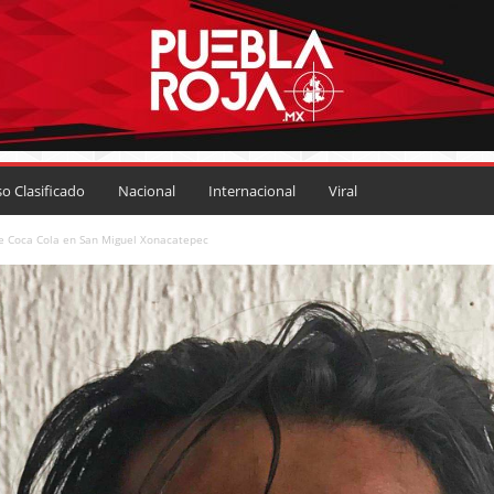
so Clasificado
Nacional
Internacional
Viral
de Coca Cola en San Miguel Xonacatepec