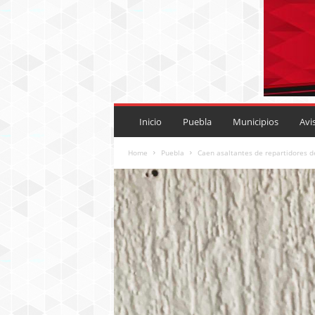
P
U
Inicio
Puebla
Municipios
Avi
E
B
Home
Puebla
Caen asaltantes de repartidores 
L
A
R
O
J
A
.
M
X