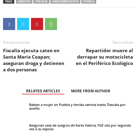
TAGS
EJÉRCITO
FISCALÍA
NARCOMENUDISTA
PUEBLA
Previous article
Next article
Fiscalía ejecuta cateo en
Repartidor muere al
Santa María Coapan;
derrapar su motocicleta
aseguran droga y detienen
en el Periférico Ecológico
a dos personas
RELATED ARTICLES
MORE FROM AUTHOR
Balean a mujer en Puebla y herida camina hasta Tlaxcala por
auxilio
Aseguran casa de suegros de Karla Valeria; FGE cita por segunda
vez a su esposo