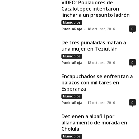
VIDEO: Pobladores de
Cacalotepec intentaron
linchar a un presunto ladrón
Municipios
PueblaRoja
-
18 octubre, 2016
0
De tres puñaladas matan a
una mujer en Teziutlán
Municipios
PueblaRoja
-
18 octubre, 2016
0
Encapuchados se enfrentan a
balazos con militares en
Esperanza
Municipios
PueblaRoja
-
17 octubre, 2016
0
Detienen a albañil por
allanamiento de morada en
Cholula
Municipios