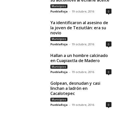
su automóvil al echarle aceite
Municipios
PueblaRoja
-
19 octubre, 2016
0
Ya identificaron al asesino de
la joven de Teziutlán: era su
novio
Municipios
PueblaRoja
-
19 octubre, 2016
0
Hallan a un hombre calcinado
en Cuapiaxtla de Madero
Municipios
PueblaRoja
-
19 octubre, 2016
0
Golpean, desnudan y casi
linchan a ladrón en
Cacalotepec
Municipios
PueblaRoja
-
19 octubre, 2016
0