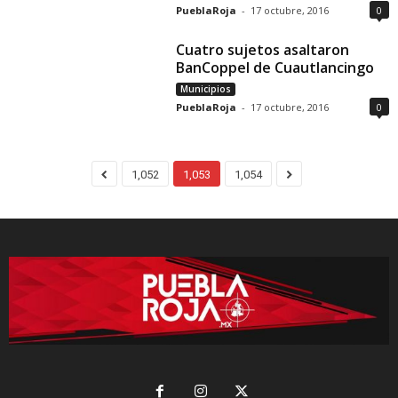
PueblaRoja
-
17 octubre, 2016
0
Cuatro sujetos asaltaron
BanCoppel de Cuautlancingo
Municipios
PueblaRoja
-
17 octubre, 2016
0
1,052
1,053
1,054