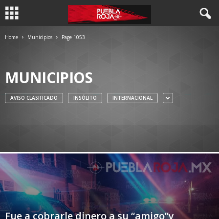
Home
Municipios
Page 1053
MUNICIPIOS
AVISO CLASIFICADO
INSÓLITO
INTERNACIONAL
Fue a cobrarle dinero a su “amigo”y