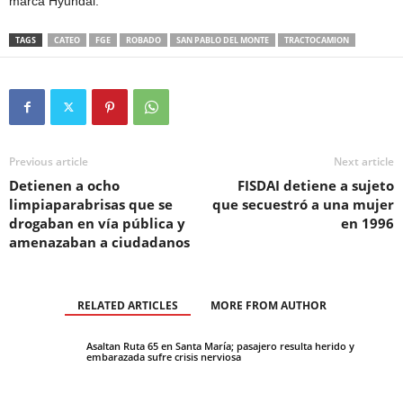
marca Hyundai.
TAGS
CATEO
FGE
ROBADO
SAN PABLO DEL MONTE
TRACTOCAMION
Previous article
Next article
Detienen a ocho
FISDAI detiene a sujeto
limpiaparabrisas que se
que secuestró a una mujer
drogaban en vía pública y
en 1996
amenazaban a ciudadanos
RELATED ARTICLES
MORE FROM AUTHOR
Asaltan Ruta 65 en Santa María; pasajero resulta herido y
embarazada sufre crisis nerviosa