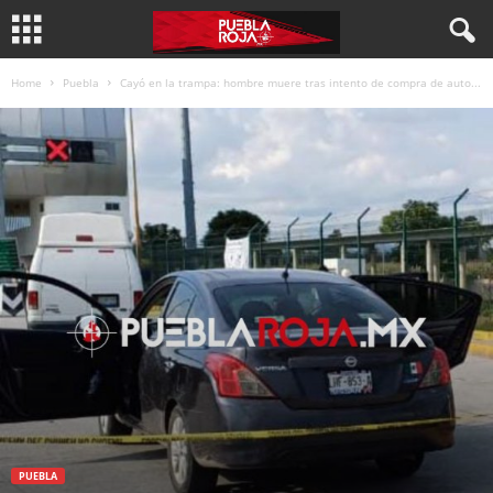
Home
Puebla
Cayó en la trampa: hombre muere tras intento de compra de auto...
PUEBLA