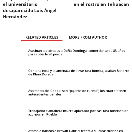
el universitario
en el rostro en Tehuacán
desaparecido Luis Ángel
Hernández
RELATED ARTICLES
MORE FROM AUTHOR
Asesinan a pedradas a Doña Dominga, comerciante de 83 años
para robarle 90 pesos
Con una nota y la amenaza de llevar una bomba, asaltan Banorte
de Plaza Dorada
Asaltantes del Coppel son “pájaros de cuenta”; los cuatro tienen
antecedentes penales
Trabajador tlaxcalteca muere aplastado por casi una tonelada de
azulejos en Puebla
Atacan a balazos a Brayan Gabriel frente a su casa; sicarios en