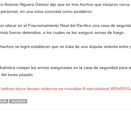
rco Antonio Higuera Gómez dijo que en tres hechos que iniciaron cerca 
 personas, en una zona conocida como picaderos.
on ubicar en el Fraccionamiento Real del Pacífico una casa de segurid
 más fueron detenidos, a los cuales se les aseguró armas de fuego.
echos se logró establecer que se trata de una disputa violenta entre gr
alística cotejan las armas aseguradas en la casa de seguridad para e
e del lunes pasado.
-los-beltran-leyva-desato-violencia-en-mazatlan-8-ejecutados#.WEhERX1
TLAN
VIOLENCIA