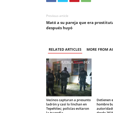
Previous article
Mató a su pareja que era prostituta
después huyó
RELATED ARTICLES
MORE FROM A
Vecinos capturan a presunto
Detienen e
ladrón y casi lo linchan en
hombre bu
Tepehitec; policías evitaron
autoridad
la tragedia
desde 202