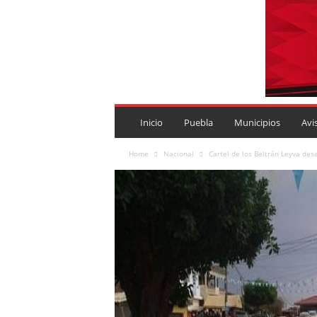
P
U
Inicio
Puebla
Municipios
Avi
E
B
Home
Nacional
Cartel de los Beltrán Leyva des
L
A
R
O
J
A
.
M
X