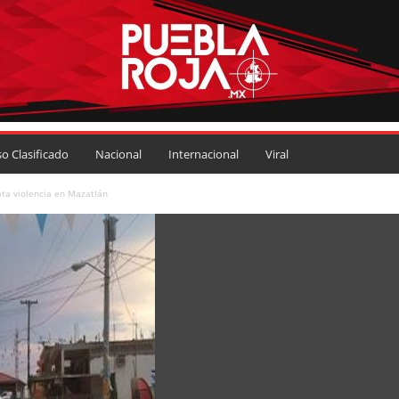
so Clasificado
Nacional
Internacional
Viral
ata violencia en Mazatlán