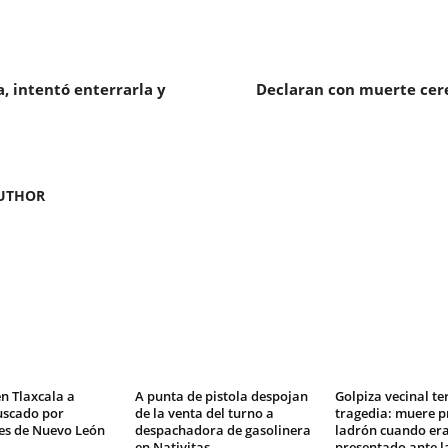
, intentó enterrarla y
Declaran con muerte cere
UTHOR
n Tlaxcala a
A punta de pistola despojan
Golpiza vecinal t
scado por
de la venta del turno a
tragedia: muere p
es de Nuevo León
despachadora de gasolinera
ladrón cuando er
1
en Nativitas
presentado ante la