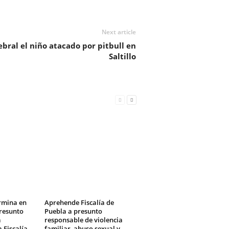
Next article
bral el niño atacado por pitbull en
Saltillo
ermina en
Aprehende Fiscalía de
resunto
Puebla a presunto
a
responsable de violencia
 Fiscalía
familiar, abuso sexual y