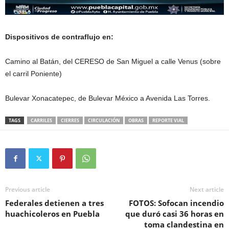
Dispositivos de contraflujo en:
Camino al Batán, del CERESO de San Miguel a calle Venus (sobre
el carril Poniente)
Bulevar Xonacatepec, de Bulevar México a Avenida Las Torres.
TAGS
CARRILES
CIERRES
CIRCULACIÓN
OBRAS
REPORTE VIAL
Previous article
Next article
Federales detienen a tres
FOTOS: Sofocan incendio
huachicoleros en Puebla
que duró casi 36 horas en
toma clandestina en