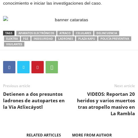
conocimiento e iniciar las investigaciones del caso.
TAGS
APARATOS ELECTRÓNICOS
ATRACO
CELULARES
DELINCUENCIA
ELEKTRA
FGE
INSEGURIDAD
LADRONES
PLAZA KAPU
POLICÍA PREVENTIVA
VIGILANTES
Previous article
Next article
Detienen a dos presuntos
VIDEOS: Reportan 20
ladrones de autopartes en
heridos y varios muertos
la Vía Atlixcáyotl
tras atropello masivo en
La Rambla
RELATED ARTICLES
MORE FROM AUTHOR