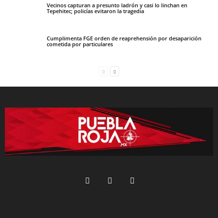
Vecinos capturan a presunto ladrón y casi lo linchan en
Tepehitec; policías evitaron la tragedia
Cumplimenta FGE orden de reaprehensión por desaparición
cometida por particulares