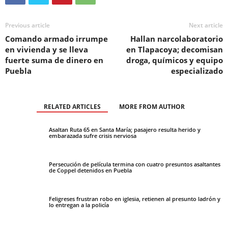
Previous article
Next article
Comando armado irrumpe
Hallan narcolaboratorio
en vivienda y se lleva
en Tlapacoya; decomisan
fuerte suma de dinero en
droga, químicos y equipo
Puebla
especializado
RELATED ARTICLES
MORE FROM AUTHOR
Asaltan Ruta 65 en Santa María; pasajero resulta herido y
embarazada sufre crisis nerviosa
Persecución de película termina con cuatro presuntos asaltantes
de Coppel detenidos en Puebla
Feligreses frustran robo en iglesia, retienen al presunto ladrón y
lo entregan a la policía