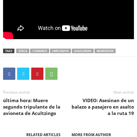
TAGS
ATACA
COMANDO
EMPLEADOS
GASOLINERA
MOMOXPAN
Previous article
Next article
última hora: Muere
VIDEO: Asesinan de un
segundo tripulante de la
balazo a pasajero en asalto
avioneta de Acultzingo
a la ruta 19
RELATED ARTICLES
MORE FROM AUTHOR