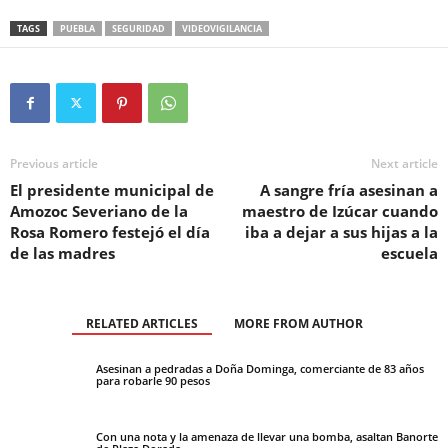
TAGS
PUEBLA
SEGURIDAD
VIDEOVIGILANCIA
Previous article
Next article
El presidente municipal de
A sangre fría asesinan a
Amozoc Severiano de la
maestro de Izúcar cuando
Rosa Romero festejó el día
iba a dejar a sus hijas a la
de las madres
escuela
RELATED ARTICLES
MORE FROM AUTHOR
Asesinan a pedradas a Doña Dominga, comerciante de 83 años
para robarle 90 pesos
Con una nota y la amenaza de llevar una bomba, asaltan Banorte