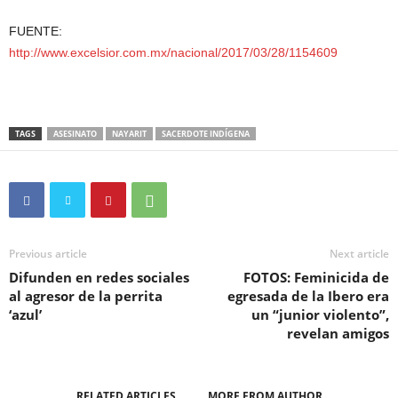
FUENTE:
http://www.excelsior.com.mx/nacional/2017/03/28/1154609
TAGS
ASESINATO
NAYARIT
SACERDOTE INDÍGENA
Previous article
Next article
Difunden en redes sociales
FOTOS: Feminicida de
al agresor de la perrita
egresada de la Ibero era
‘azul’
un “junior violento”,
revelan amigos
RELATED ARTICLES
MORE FROM AUTHOR