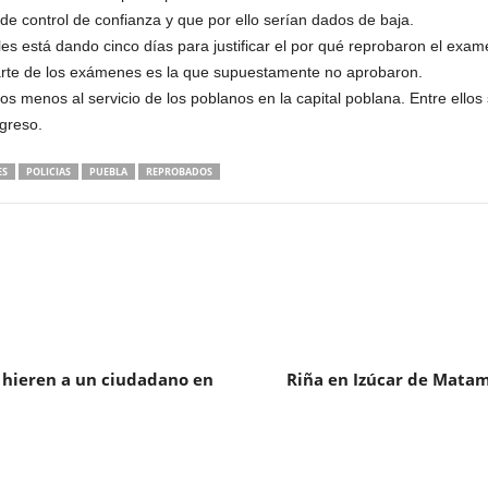
 control de confianza y que por ello serían dados de baja.
 les está dando cinco días para justificar el por qué reprobaron el exa
 parte de los exámenes es la que supuestamente no aprobaron.
acos menos al servicio de los poblanos en la capital poblana. Entre el
ngreso.
ES
POLICIAS
PUEBLA
REPROBADOS
y hieren a un ciudadano en
Riña en Izúcar de Matam