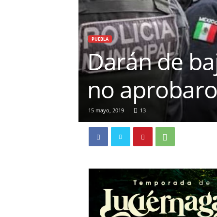
PUEBLA
Darán de baj
no aprobaro
15 mayo, 2019
13