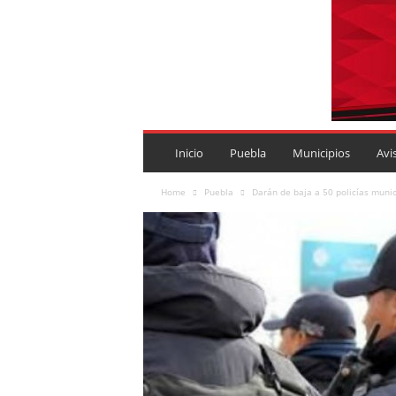
P
U
Inicio
Puebla
Municipios
Avi
E
B
Home
Puebla
Darán de baja a 50 policías muni
L
A
R
O
J
A
.
M
X