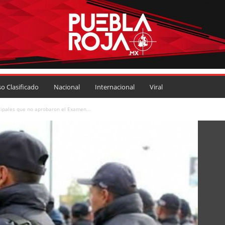
so Clasificado
Nacional
Internacional
Viral
cipales que no aprobaron el Examen...