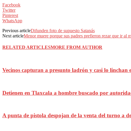
Facebook
Twitter
Pinterest
WhatsApp
Previous article
Difunden foto de supuesto Satanás
Next article
Menor muere porque sus padres prefieron rezar que ir al 
RELATED ARTICLES
MORE FROM AUTHOR
Vecinos capturan a presunto ladrón y casi lo linchan e
Detienen en Tlaxcala a hombre buscado por autorid
A punta de pistola despojan de la venta del turno a d