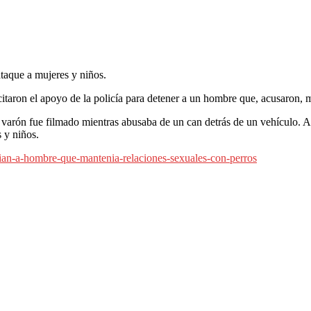
aque a mujeres y niños.
itaron el apoyo de la policía para detener a un hombre que, acusaron, m
 varón fue filmado mientras abusaba de un can detrás de un vehículo. Aun
 y niños.
ian-a-hombre-que-mantenia-relaciones-sexuales-con-perros