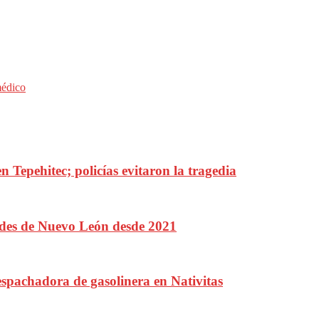
médico
n Tepehitec; policías evitaron la tragedia
ades de Nuevo León desde 2021
espachadora de gasolinera en Nativitas