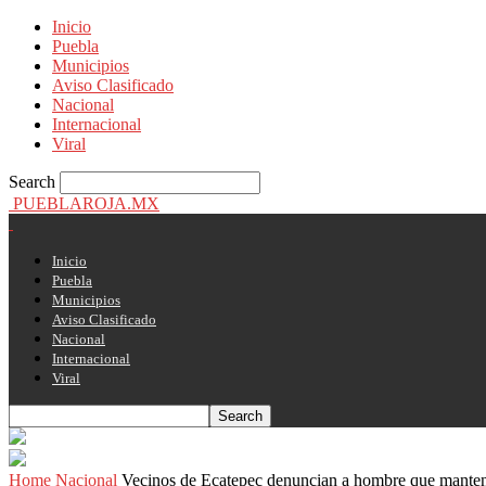
Inicio
Puebla
Municipios
Aviso Clasificado
Nacional
Internacional
Viral
Search
PUEBLAROJA.MX
Inicio
Puebla
Municipios
Aviso Clasificado
Nacional
Internacional
Viral
Home
Nacional
Vecinos de Ecatepec denuncian a hombre que mantení