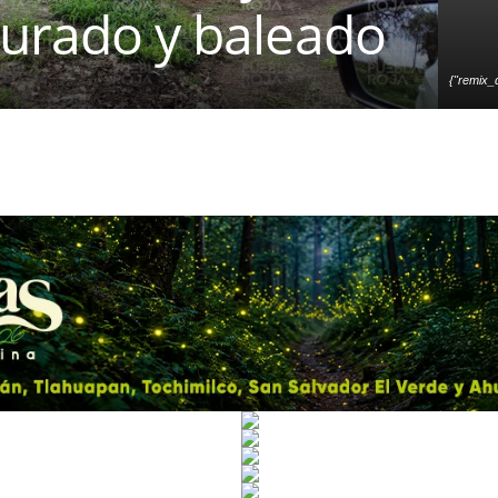
turado y baleado
{"remix_d
["local"],"origin":"unknown
d":0,"brushes_used":0,"
{},"is_sticker":false,"edit