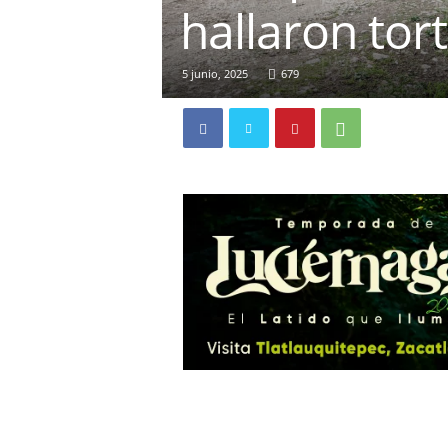
hallaron tor
5 junio, 2025
679