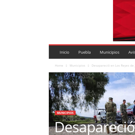
P
U
Inicio
Puebla
Municipios
Avi
E
B
Home
Municipios
Desapareció en Los Reyes de J
L
A
R
O
J
A
.
MUNICIPIOS
M
Desapareció 
X