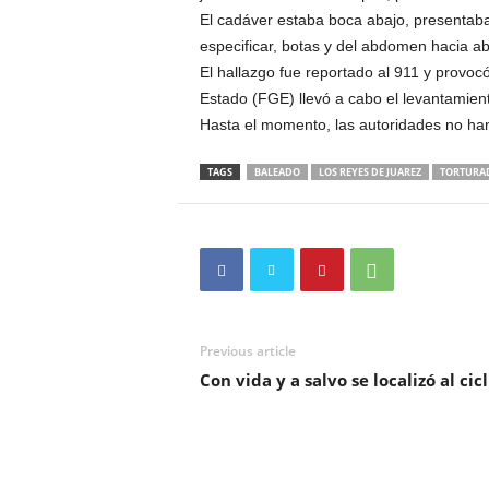
El cadáver estaba boca abajo, presentaba 
especificar, botas y del abdomen hacia ab
El hallazgo fue reportado al 911 y provocó
Estado (FGE) llevó a cabo el levantamien
Hasta el momento, las autoridades no han 
TAGS
BALEADO
LOS REYES DE JUAREZ
TORTURA
Previous article
Con vida y a salvo se localizó al cic