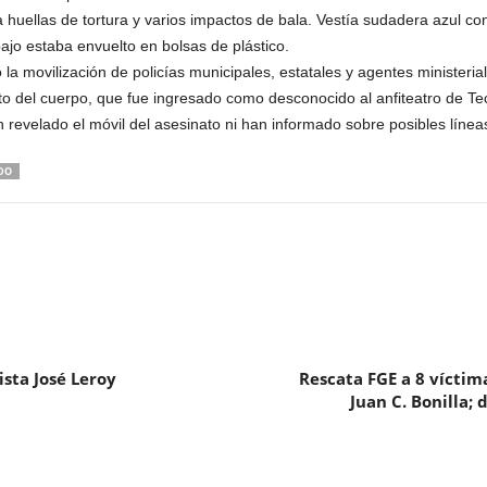
huellas de tortura y varios impactos de bala. Vestía sudadera azul co
ajo estaba envuelto en bolsas de plástico.
 la movilización de policías municipales, estatales y agentes ministeria
to del cuerpo, que fue ingresado como desconocido al anfiteatro de T
revelado el móvil del asesinato ni han informado sobre posibles líneas
DO
lista José Leroy
Rescata FGE a 8 víctim
Juan C. Bonilla;