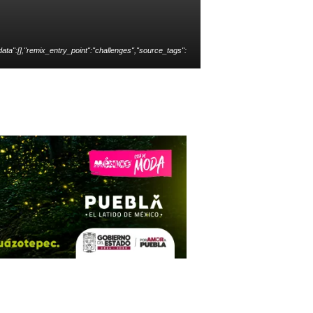
ata":[],"remix_entry_point":"challenges","source_tags":
","total_draw_time":0,"total_draw_actions":0,"layers_use
photos_added":0,"total_editor_actions":{},"tools_used":
ed_since_last_sticker_save":false,"containsFTESticker":f
alse}