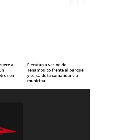
muere al
Ejecutan a vecino de
un
Tenampulco frente al parque
tros en
y cerca de la comandancia
municipal