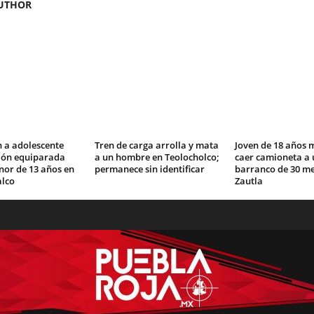
UTHOR
 a adolescente
Tren de carga arrolla y mata
Joven de 18 años 
ción equiparada
a un hombre en Teolocholco;
caer camioneta a 
nor de 13 años en
permanece sin identificar
barranco de 30 me
lco
Zautla