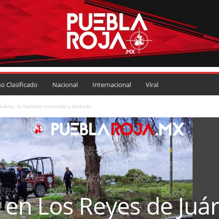
so Clasificado
Nacional
Internacional
Viral
uárez; lo hallaron torturado y baleado
en Los Reyes de Juár