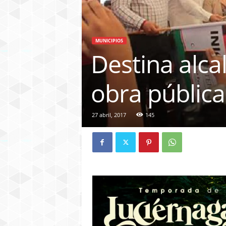
MUNICIPIOS
Destina alc
obra pública
27 abril, 2017
145