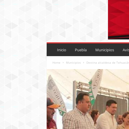
P
U
Inicio
Puebla
Municipios
Avi
E
B
Home
Municipios
Destina alcaldesa de Tehuacán
L
A
R
O
J
A
.
M
X