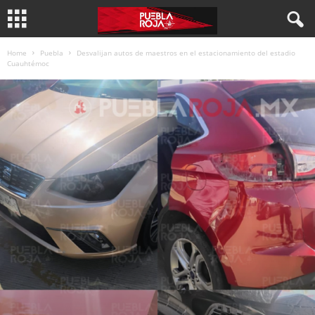
Home
Puebla
Desvalijan autos de maestros en el estacionamiento del estadio
Cuauhtémoc