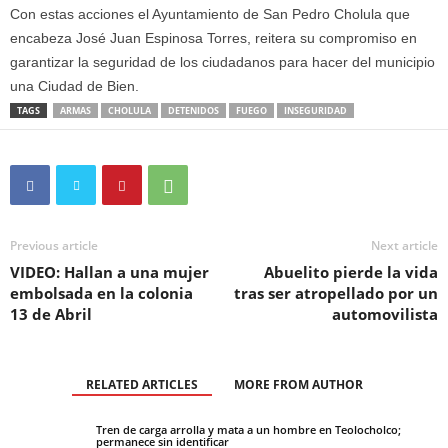
Con estas acciones el Ayuntamiento de San Pedro Cholula que
encabeza José Juan Espinosa Torres, reitera su compromiso en
garantizar la seguridad de los ciudadanos para hacer del municipio
una Ciudad de Bien.
TAGS
ARMAS
CHOLULA
DETENIDOS
FUEGO
INSEGURIDAD
Previous article
Next article
VIDEO: Hallan a una mujer
Abuelito pierde la vida
embolsada en la colonia
tras ser atropellado por un
13 de Abril
automovilista
RELATED ARTICLES
MORE FROM AUTHOR
Tren de carga arrolla y mata a un hombre en Teolocholco;
permanece sin identificar