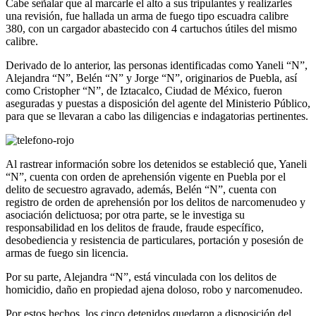
Cabe señalar que al marcarle el alto a sus tripulantes y realizarles
una revisión, fue hallada un arma de fuego tipo escuadra calibre
380, con un cargador abastecido con 4 cartuchos útiles del mismo
calibre.
Derivado de lo anterior, las personas identificadas como Yaneli “N”,
Alejandra “N”, Belén “N” y Jorge “N”, originarios de Puebla, así
como Cristopher “N”, de Iztacalco, Ciudad de México, fueron
aseguradas y puestas a disposición del agente del Ministerio Público,
para que se llevaran a cabo las diligencias e indagatorias pertinentes.
Al rastrear información sobre los detenidos se estableció que, Yaneli
“N”, cuenta con orden de aprehensión vigente en Puebla por el
delito de secuestro agravado, además, Belén “N”, cuenta con
registro de orden de aprehensión por los delitos de narcomenudeo y
asociación delictuosa; por otra parte, se le investiga su
responsabilidad en los delitos de fraude, fraude específico,
desobediencia y resistencia de particulares, portación y posesión de
armas de fuego sin licencia.
Por su parte, Alejandra “N”, está vinculada con los delitos de
homicidio, daño en propiedad ajena doloso, robo y narcomenudeo.
Por estos hechos, los cinco detenidos quedaron a disposición del