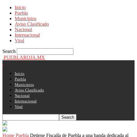
Inicio
Puebla
Municipios
Aviso Clasificado
Nacional
Internacional
Viral
Search
PUEBLAROJA.MX
Inicio
Puebla
Municipios
Aviso Clasificado
Nacional
Internacional
Viral
Home
Puebla
Detiene Fiscalía de Puebla a una banda dedicada al