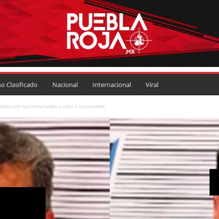
so Clasificado
Nacional
Internacional
Viral
lados con narcomenudeo y robo a transeúnte