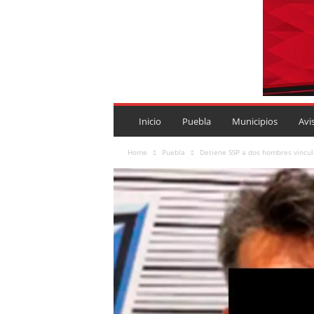
P
U
Inicio
Puebla
Municipios
Avi
E
B
Home
Puebla
Detiene SSP a dos hombres vincu
L
A
R
O
J
A
.
M
X