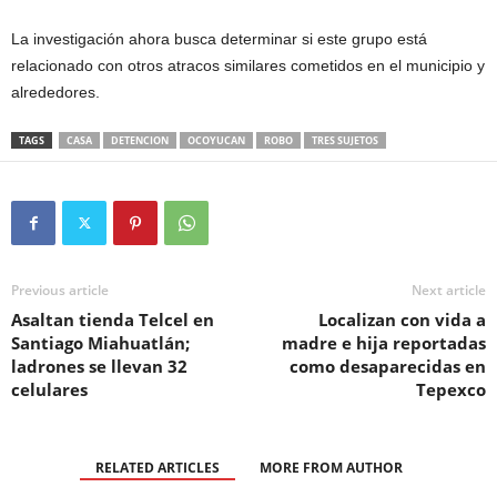
La investigación ahora busca determinar si este grupo está
relacionado con otros atracos similares cometidos en el municipio y
alrededores.
TAGS
CASA
DETENCION
OCOYUCAN
ROBO
TRES SUJETOS
Previous article
Next article
Asaltan tienda Telcel en
Localizan con vida a
Santiago Miahuatlán;
madre e hija reportadas
ladrones se llevan 32
como desaparecidas en
celulares
Tepexco
RELATED ARTICLES
MORE FROM AUTHOR