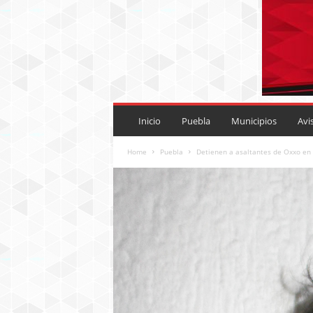
P
U
Inicio
Puebla
Municipios
Avi
E
B
Home
Puebla
Detienen a asaltantes de Oxxo en
L
A
R
O
J
A
.
M
X