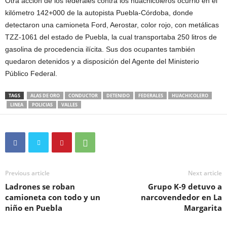
Otra acción de los federales contra los huachicoleros ocurrió en el
kilómetro 142+000 de la autopista Puebla-Córdoba, donde
detectaron una camioneta Ford, Aerostar, color rojo, con metálicas
TZZ-1061 del estado de Puebla, la cual transportaba 250 litros de
gasolina de procedencia ilícita. Sus dos ocupantes también
quedaron detenidos y a disposición del Agente del Ministerio
Público Federal.
TAGS
ALAS DE ORO
CONDUCTOR
DETENIDO
FEDERALES
HUACHICOLERO
LINEA
POLICIAS
VALLES
Previous article
Next article
Ladrones se roban
Grupo K-9 detuvo a
camioneta con todo y un
narcovendedor en La
niño en Puebla
Margarita