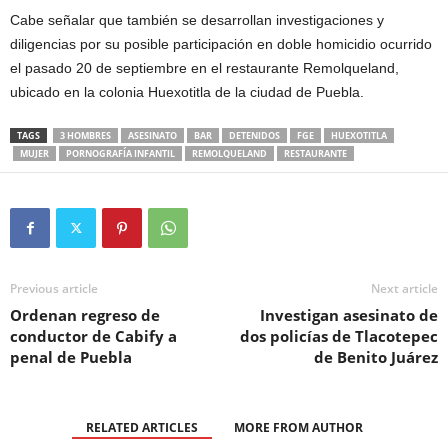
Cabe señalar que también se desarrollan investigaciones y
diligencias por su posible participación en doble homicidio ocurrido
el pasado 20 de septiembre en el restaurante Remolqueland,
ubicado en la colonia Huexotitla de la ciudad de Puebla.
TAGS
3 HOMBRES
ASESINATO
BAR
DETENIDOS
FGE
HUEXOTITLA
MUJER
PORNOGRAFÍA INFANTIL
REMOLQUELAND
RESTAURANTE
Previous article
Next article
Ordenan regreso de
Investigan asesinato de
conductor de Cabify a
dos policías de Tlacotepec
penal de Puebla
de Benito Juárez
RELATED ARTICLES
MORE FROM AUTHOR