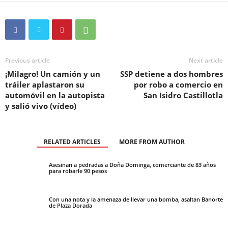
Previous article
Next article
¡Milagro! Un camión y un
SSP detiene a dos hombres
tráiler aplastaron su
por robo a comercio en
automóvil en la autopista
San Isidro Castillotla
y salió vivo (vídeo)
RELATED ARTICLES
MORE FROM AUTHOR
Asesinan a pedradas a Doña Dominga, comerciante de 83 años
para robarle 90 pesos
Con una nota y la amenaza de llevar una bomba, asaltan Banorte
de Plaza Dorada