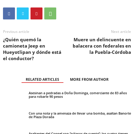
Previous article
Next article
¿Quién quemó la
Muere un delincuente en
camioneta Jeep en
balacera con federales en
Hueyotlipan y dónde está
la Puebla-Córdoba
el conductor?
RELATED ARTICLES
MORE FROM AUTHOR
Asesinan a pedradas a Doña Dominga, comerciante de 83 años
para robarle 90 pesos
Con una nota y la amenaza de llevar una bomba, asaltan Banorte
de Plaza Dorada
Asaltantes del Coppel son “pájaros de cuenta”; los cuatro tienen