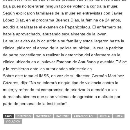
baja pues no tolerarán ningún tipo de violencia contra la mujer.
Según explicaron familiares de la mujer en entrevistas con Javier
López Díaz, en el programa Buenos Días, la fémina de 24 años,
acudió a realizarse el examen de Papanicolaou. El enfermero se
habría aprovechado, abuzando sexualmente de la joven.
La mujer avisó de lo ocurrido a su familia y estos llegaron hasta la
clínica, pidieron el apoyo de la policía municipal, la cual a petición
de parte procedieron a realizar la detención del enfermero en la
clínica ubicada en el bulevar Esteban de Antuñano y avenida Tláloc
y lo remitieron ante las autoridades ministeriales.
Sobre este tema el IMSS, en voz de su director, Germán Martínez
Cázares, dijo: “No se tolerará ningún tipo de violencia contra la
mujer, y refrendo mi compromiso de priorizar la atención a las
derechohabientes que sean víctimas de agresión o maltrato por
parte de personal de la Institución”.
TAGS
DETENIDO
ENFERMERO
PACIENTE
PAPANICOLAOU
PUEBLA
UMF 4
VIOLACION