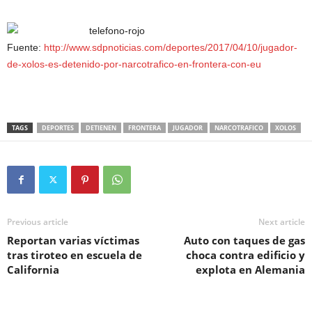
Fuente:
http://www.sdpnoticias.com/deportes/2017/04/10/jugador-
de-xolos-es-detenido-por-narcotrafico-en-frontera-con-eu
TAGS
DEPORTES
DETIENEN
FRONTERA
JUGADOR
NARCOTRAFICO
XOLOS
Previous article
Next article
Reportan varias víctimas
Auto con taques de gas
tras tiroteo en escuela de
choca contra edificio y
California
explota en Alemania