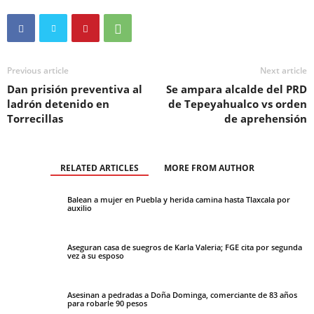
Previous article
Next article
Dan prisión preventiva al
Se ampara alcalde del PRD
ladrón detenido en
de Tepeyahualco vs orden
Torrecillas
de aprehensión
RELATED ARTICLES
MORE FROM AUTHOR
Balean a mujer en Puebla y herida camina hasta Tlaxcala por
auxilio
Aseguran casa de suegros de Karla Valeria; FGE cita por segunda
vez a su esposo
Asesinan a pedradas a Doña Dominga, comerciante de 83 años
para robarle 90 pesos