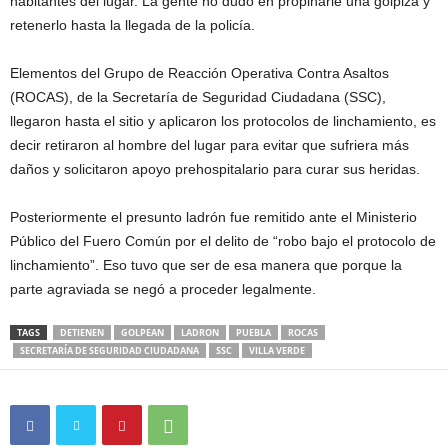
habitantes del lugar. La gente no dudó en propinarle una golpiza y
retenerlo hasta la llegada de la policía.
Elementos del Grupo de Reacción Operativa Contra Asaltos
(ROCAS), de la Secretaría de Seguridad Ciudadana (SSC),
llegaron hasta el sitio y aplicaron los protocolos de linchamiento, es
decir retiraron al hombre del lugar para evitar que sufriera más
daños y solicitaron apoyo prehospitalario para curar sus heridas.
Posteriormente el presunto ladrón fue remitido ante el Ministerio
Público del Fuero Común por el delito de “robo bajo el protocolo de
linchamiento”. Eso tuvo que ser de esa manera que porque la
parte agraviada se negó a proceder legalmente.
TAGS
DETIENEN
GOLPEAN
LADRON
PUEBLA
ROCAS
SECRETARÍA DE SEGURIDAD CIUDADANA
SSC
VILLA VERDE