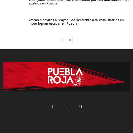
azulejos en Puebla
Atacan a balazos a Brayan Gabriel frente a su casa; sicarios en
moto logran escapar en Puebla