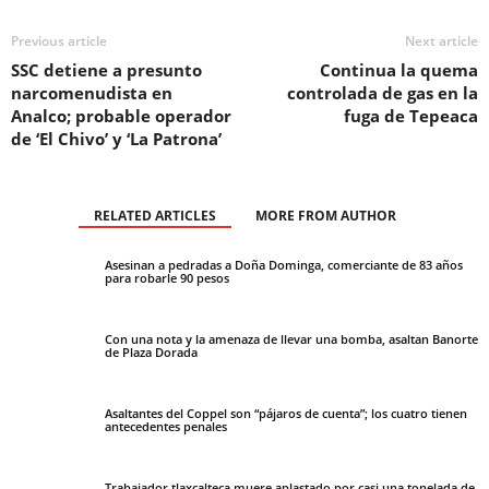
Previous article
Next article
SSC detiene a presunto
Continua la quema
narcomenudista en
controlada de gas en la
Analco; probable operador
fuga de Tepeaca
de ‘El Chivo’ y ‘La Patrona’
RELATED ARTICLES
MORE FROM AUTHOR
Asesinan a pedradas a Doña Dominga, comerciante de 83 años
para robarle 90 pesos
Con una nota y la amenaza de llevar una bomba, asaltan Banorte
de Plaza Dorada
Asaltantes del Coppel son “pájaros de cuenta”; los cuatro tienen
antecedentes penales
Trabajador tlaxcalteca muere aplastado por casi una tonelada de