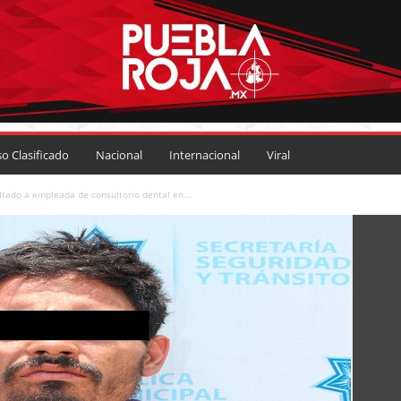
so Clasificado
Nacional
Internacional
Viral
ltado a empleada de consultorio dental en...