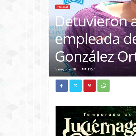
PUEBLA
Detuvieron a
empleada de 
González Or
5 mayo, 2018
1157