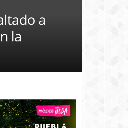
altado a
n la