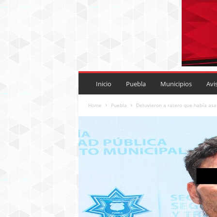
P
U
Inicio
Puebla
Municipios
Avi
E
B
Home
Puebla
Detuvieron a ratero que había asa
L
A
R
O
J
A
.
M
X