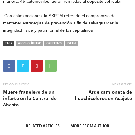
manera, 45 automóviles fueron remitidos al depósito vehicular.
Con estas acciones, la SSPTM refrenda el compromiso de
mantener estrategias de prevención a fin de salvaguardar la
integridad física y patrimonial de los capitalinos
TAGS
ALCOHOLÍMETRO
OPERATIVO
SSPTM
Previous article
Next article
Muere franelero de un
Arde camioneta de
infarto en la Central de
huachicoleros en Acajete
Abasto
RELATED ARTICLES
MORE FROM AUTHOR